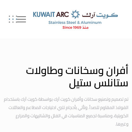
أفران وسخانات وطاولات
ستانلس ستيل
تم تصميم وتصنيع سخانات وأفران كويت آرك بواسطة كويت آرك باستخدام
الفولاذ المقاوم للصدأ. وتأتي بأحجام تلبي احتياجات المطاعم والعائلات
الكويتية، ومناسبة لجميع المناسبات في الفلل والشاليهات والمزارع
وغيرها.