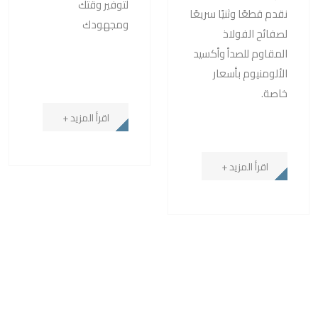
لتوفير وقتك
نقدم قطعًا وثنيًا سريعًا
ومجهودك
لصفائح الفولاذ
المقاوم للصدأ وأكسيد
الألومنيوم بأسعار
خاصة.
اقرأ المزيد +
اقرأ المزيد +
Specialized In Stainless Steel And Aluminum Works, Kitchen
Installations And Stainless Steel Handrails