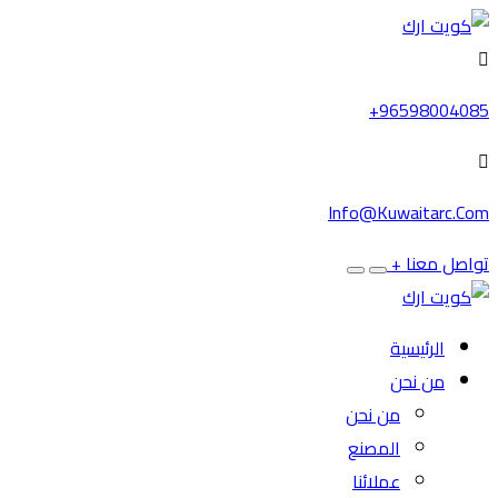
96598004085+
Info@kuwaitarc.com
تواصل معنا
+
الرئيسية
من نحن
من نحن
المصنع
عملائنا