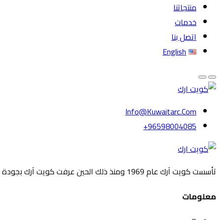
منتجاتنا
خدمات
اتصل بنا
English
Info@kuwaitarc.com
96598004085+
تأسست كويت آرك عام 1969 ومنذ ذلك الحين عرفت كويت آرك بجودة منتجاتها ومصداقية تعاملها مع الوزارات والهيئات الحكومية والشركات الخاصة وورش العمل وغيرها من الكيانات أو الأفراد.
معلومات